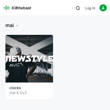
Killthebeat
Log In
mai
clocks
mai
&
DLS